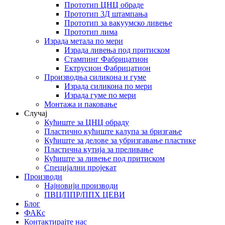
Прототип ЦНЦ обраде
Прототип 3Д штампања
Прототип за вакуумско ливење
Прототип лима
Израда метала по мери
Израда ливења под притиском
Стампинг Фабрицатион
Ектрусион Фабрицатион
Производња силикона и гуме
Израда силикона по мери
Израда гуме по мери
Монтажа и паковање
Случај
Кућиште за ЦНЦ обраду
Пластично кућиште калупа за бризгање
Кућиште за делове за убризгавање пластике
Пластична кутија за преливање
Кућиште за ливење под притиском
Специјални пројекат
Производи
Најновији производи
ПВЦ/ППР/ППХ ЦЕВИ
Блог
ФАКс
Контактирајте нас