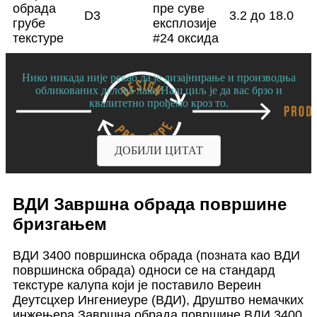
обрада
пре суве
D3
3.2 до 18.0
грубе
експлозије
текстуре
#24 оксида
Нико никада није рекао да је дизајнирање и производња
обликованих делова лако.Наш циљ је да вас брзо и
квалитетно прођемо кроз то.
ДОБИЛИ ЦИТАТ
ВДИ Завршна обрада површине
бризгањем
ВДИ 3400 површинска обрада (позната као ВДИ
површинска обрада) односи се на стандард
текстуре калупа који је поставило Вереин
Деутсцхер Ингениеуре (ВДИ), Друштво немачких
инжењера.Завршна обрада површине ВДИ 3400