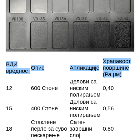
Храпавост
ВДИ
Опис
Апликације
површине
вредност
(Ра µм)
Делови са
12
600 Стоне
ниским
0,40
полирањем
Делови са
15
400 Стоне
ниским
0,56
полирањем
Стаклене
Сатен
18
перле за суво
завршни
0,80
пескарење
слој