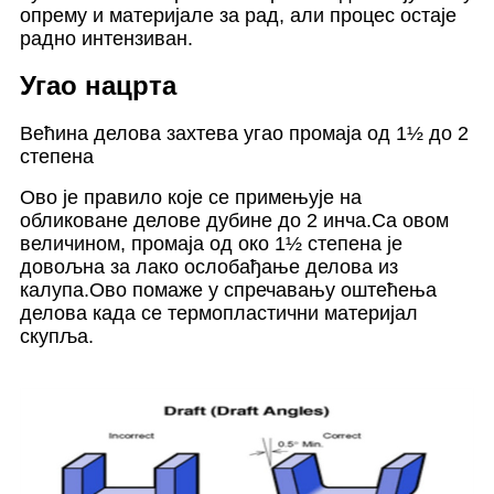
опрему и материјале за рад, али процес остаје
радно интензиван.
Угао нацрта
Већина делова захтева угао промаја од 1½ до 2
степена
Ово је правило које се примењује на
обликоване делове дубине до 2 инча.Са овом
величином, промаја од око 1½ степена је
довољна за лако ослобађање делова из
калупа.Ово помаже у спречавању оштећења
делова када се термопластични материјал
скупља.