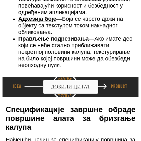
повећавајући корисност и безбедност у
одређеним апликацијама.
Адхезија боје
—Боја се чврсто држи на
објекту са текстуром током накнадног
обликовања.
Прављење подрезивања
—Ако имате део
који се неће стално приближавати
покретној половини калупа, текстурирање
на било којој површини може да обезбеди
неопходну пу
лл.
ДОБИЛИ ЦИТАТ
Спецификације завршне обраде
површине алата за бризгање
калупа
Најчешћи начин за спецификацију површина за