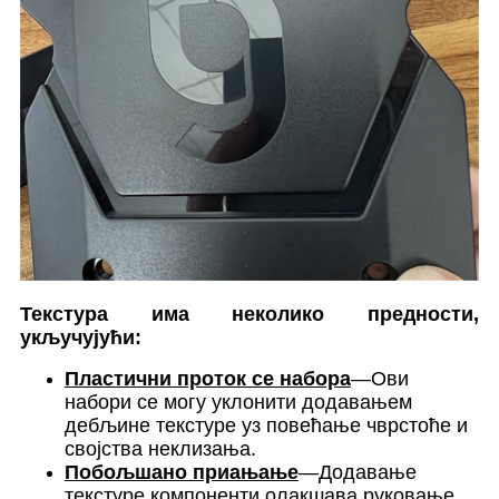
Текстура има неколико предности,
укључујући:
Пластични проток се набора
—Ови
набори се могу уклонити додавањем
дебљине текстуре уз повећање чврстоће и
својства неклизања.
Побољшано приањање
—Додавање
текстуре компоненти олакшава руковање,