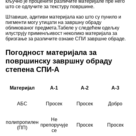
кључно је проценити различите материјале пре него
што се одлучите за текстуру површине.
Штавише, адитиви материјала као што су пунило и
пигменти могу утицати на завршну обраду
обликованог предмета.Табеле у следећем одељку
илуструју применљивост неколико материјала за
бризгање за различите ознаке СПИ завршне обраде.
Погодност материјала за
површинску завршну обраду
степена СПИ-А
Материјал
А-1
А-2
А-3
АБС
Просек
Просек
Добро
Не
полипропилен
препоручује
Просек
Просек
(ПП)
се