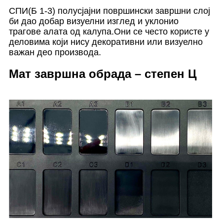
СПИ(Б 1-3) полусјајни површински завршни слој
би дао добар визуелни изглед и уклонио
трагове алата од калупа.Они се често користе у
деловима који нису декоративни или визуелно
важан део производа.
Мат завршна обрада – степен Ц