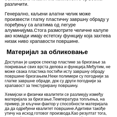
различити.
Генерално, каљени алатни челик може
произвести глатку пластичну завршну обраду у
поређењу са алатима од легуре
алуминијума.Стога размотрите челичне калупе
ако комади имају естетску функцију која захтева
низак ниво храпавости површине.
Материјал за обликовање
Доступан је широк спектар пластике за бризгање за
покривање свих врста делова и функција.Међутим, не
може свака пластика постићи исту завршну обраду
површине бризгањем.Неки полимери су погоднији за
глатке завршне обраде, док су други погоднији за
храпавост за текстурирану површину.
Хемијски и физички квалитети се разликују између
материјала за бризгање.Температура топљења, на
пример, је кључни фактор у способности материјала
да да одређени квалитет површине.Адитиви такође
утичу на исход готовог производа.Као резултат тога,