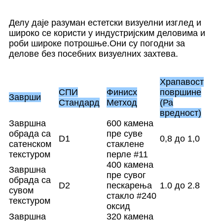
Делу даје разуман естетски визуелни изглед и
широко се користи у индустријским деловима и
роби широке потрошње.Они су погодни за
делове без посебних визуелних захтева.
Храпавост
СПИ
Финисх
површине
Заврши
Стандард
Метход
(Ра
вредност)
Завршна
600 камена
обрада са
пре суве
D1
0,8 до 1,0
сатенском
стаклене
текстуром
перле #11
400 камена
Завршна
пре сувог
обрада са
D2
пескарења
1.0 до 2.8
сувом
стакло #240
текстуром
оксид
Завршна
320 камена