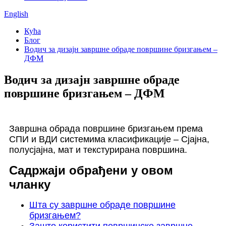
English
Кућа
Блог
Водич за дизајн завршне обраде површине бризгањем –
ДФМ
Водич за дизајн завршне обраде
површине бризгањем – ДФМ
Завршна обрада површине бризгањем према
СПИ и ВДИ системима класификације – Сјајна,
полусјајна, мат и текстурирана површина.
Садржаји обрађени у овом
чланку
Шта су завршне обраде површине
бризгањем?
Зашто користити површинске завршне