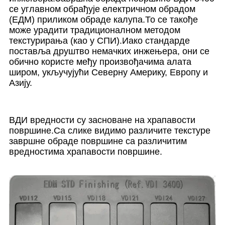
се углавном обрађује електричном обрадом
(ЕДМ) приликом обраде калупа.То се такође
може урадити традиционалном методом
текстурирања (као у СПИ).Иако стандарде
поставља друштво немачких инжењера, они се
обично користе међу произвођачима алата
широм, укључујући Северну Америку, Европу и
Азију.
ВДИ вредности су засноване на храпавости
површине.Са слике видимо различите текстуре
завршне обраде површине са различитим
вредностима храпавости површине.