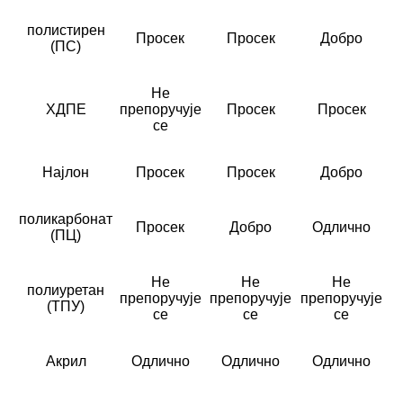
полистирен
Просек
Просек
Добро
(ПС)
Не
ХДПЕ
препоручује
Просек
Просек
се
Најлон
Просек
Просек
Добро
поликарбонат
Просек
Добро
Одлично
(ПЦ)
Не
Не
Не
полиуретан
препоручује
препоручује
препоручује
(ТПУ)
се
се
се
Акрил
Одлично
Одлично
Одлично