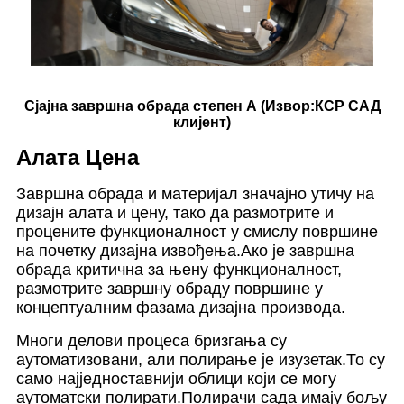
Сјајна завршна обрада степен А (Извор:
КСР САД
клијент
)
Алата Цена
Завршна обрада и материјал значајно утичу на
дизајн алата и цену, тако да размотрите и
процените функционалност у смислу површине
на почетку дизајна извођења.Ако је завршна
обрада критична за њену функционалност,
размотрите завршну обраду површине у
концептуалним фазама дизајна производа.
Многи делови процеса бризгања су
аутоматизовани, али полирање је изузетак.То су
само најједноставнији облици који се могу
аутоматски полирати.Полирачи сада имају бољу