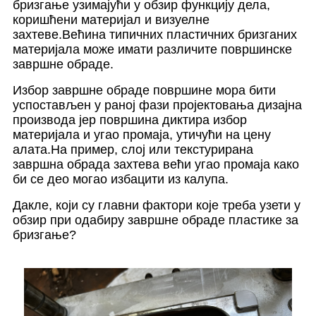
бризгање узимајући у обзир функцију дела,
коришћени материјал и визуелне
захтеве.Већина типичних пластичних бризганих
материјала може имати различите површинске
завршне обраде.
Избор завршне обраде површине мора бити
успостављен у раној фази пројектовања дизајна
производа јер површина диктира избор
материјала и угао промаја, утичући на цену
алата.На пример, слој или текстурирана
завршна обрада захтева већи угао промаја како
би се део могао избацити из калупа.
Дакле, који су главни фактори које треба узети у
обзир при одабиру завршне обраде пластике за
бризгање?