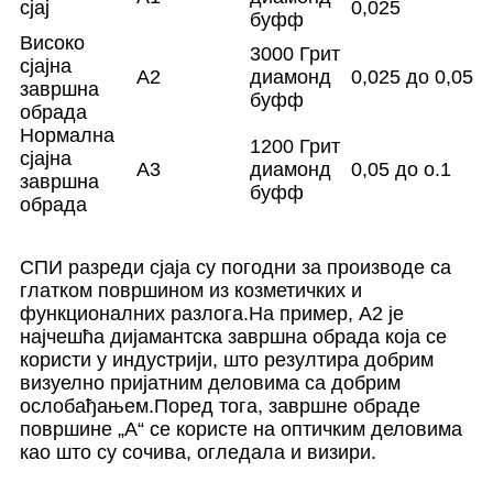
сјај
0,025
буфф
Високо
3000 Грит
сјајна
A2
диамонд
0,025 до 0,05
завршна
буфф
обрада
Нормална
1200 Грит
сјајна
A3
диамонд
0,05 до о.1
завршна
буфф
обрада
СПИ разреди сјаја су погодни за производе са
глатком површином из козметичких и
функционалних разлога.На пример, А2 је
најчешћа дијамантска завршна обрада која се
користи у индустрији, што резултира добрим
визуелно пријатним деловима са добрим
ослобађањем.Поред тога, завршне обраде
површине „А“ се користе на оптичким деловима
као што су сочива, огледала и визири.