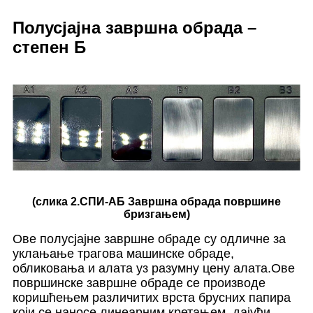
Полусјајна завршна обрада –
степен Б
(слика 2.СПИ-АБ Завршна обрада површине
бризгањем)
Ове полусјајне завршне обраде су одличне за
уклањање трагова машинске обраде,
обликовања и алата уз разумну цену алата.Ове
површинске завршне обраде се производе
коришћењем различитих врста брусних папира
који се наносе линеарним кретањем, дајући