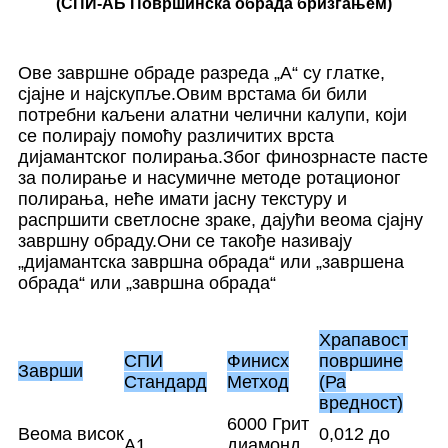
(СПИ-АБ Површинска обрада бризгањем)
Ове завршне обраде разреда „А“ су глатке,
сјајне и најскупље.Овим врстама би били
потребни каљени алатни челични калупи, који
се полирају помоћу различитих врста
дијамантског полирања.Због финозрнасте пасте
за полирање и насумичне методе ротационог
полирања, неће имати јасну текстуру и
распршити светлосне зраке, дајући веома сјајну
завршну обраду.Они се такође називају
„дијамантска завршна обрада“ или „завршена
обрада“ или „завршна обрада“
Храпавост
СПИ
Финисх
површине
Заврши
Стандард
Метход
(Ра
вредност)
6000 Грит
Веома висок
0,012 до
A1
диамонд