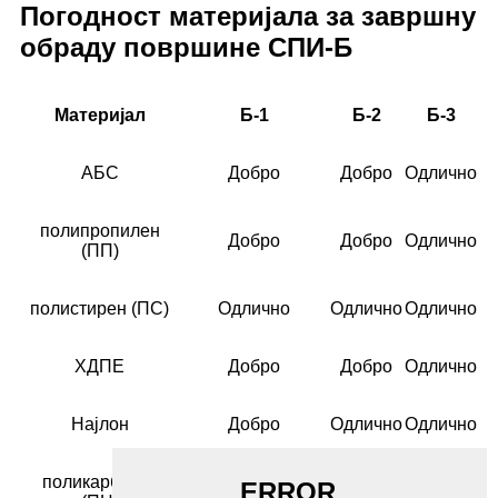
Погодност материјала за завршну
обраду површине СПИ-Б
Материјал
Б-1
Б-2
Б-3
АБС
Добро
Добро
Одлично
полипропилен
Добро
Добро
Одлично
(ПП)
полистирен (ПС)
Одлично
Одлично
Одлично
ХДПЕ
Добро
Добро
Одлично
Најлон
Добро
Одлично
Одлично
поликарбонат
Добро
Добро
Просек