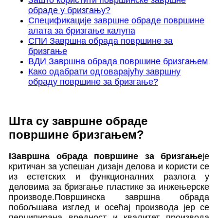
обраде у бризгању?
Спецификације завршне обраде површине
алата за бризгање калупа
СПИ Завршна обрада површине за
бризгање
ВДИ Завршна обрада површине бризгањем
Како одабрати одговарајућу завршну
обраду површине за бризгање?
Шта су завршне обраде
површине бризгањем?
I
Завршна обрада површине за бризгање
је
критичан за успешан дизајн делова и користи се
из естетских и функционалних разлога у
деловима за бризгање пластике за инжењерске
производе.Површинска завршна обрада
побољшава изглед и осећај производа јер се
перципирана вредност и квалитет производа