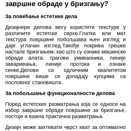
завршне обраде у бризгању?
За повећање естетике дела
Дизајнери делова могу користити текстуре у
различите естетске сврхе.Глатка или мат
текстура површине побољшава њен изглед и
даје углачан изглед.Такође покрива грешке
настале бризгањем, као што су ознаке машинске
обраде алата, трагови умиваоника, линије
заваривања, линије протока и ознаке
сенке.Делови са одличним квалитетом
површине више се допадају купцима са
пословног становишта.
За побољшање функционалности делова
Поред естетских разматрања која се односе на
избор завршне обраде површине за бризгање,
постоје и важна практична разматрања.
Дизајн може захтевати чврст хват за оптимално