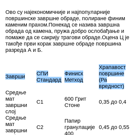
Ово су најекономичније и најпопуларније
површинске завршне обраде, полиране финим
каменим прахом.Понекад се назива завршна
обрада од камена, пружа добро ослобађање и
помаже да се сакрију трагови обраде.Оцена Ц је
такође први корак завршне обраде површина
разреда А и Б.
Храпавост
СПИ
Финисх
површине
Заврши
Стандард
Метход
(Ра
вредност)
Средње
мат
600 Грит
C1
0,35 до 0,4
завршни
Стоне
слој
Средње
Папир
мат
C2
гранулације
0,45 до 0,55
завршни
400