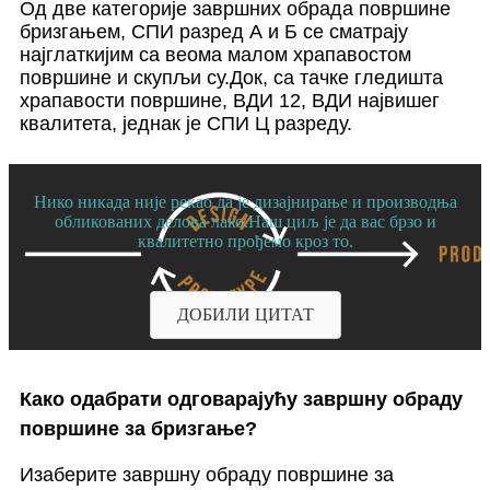
Од две категорије завршних обрада површине
бризгањем, СПИ разред А и Б се сматрају
најглаткијим са веома малом храпавостом
површине и скупљи су.Док, са тачке гледишта
храпавости површине, ВДИ 12, ВДИ највишег
квалитета, једнак је СПИ Ц разреду.
Нико никада није рекао да је дизајнирање и производња
обликованих делова лако.Наш циљ је да вас брзо и
квалитетно прођемо кроз то.
ДОБИЛИ ЦИТАТ
Како одабрати одговарајућу завршну обраду
површине за бризгање?
Изаберите завршну обраду површине за