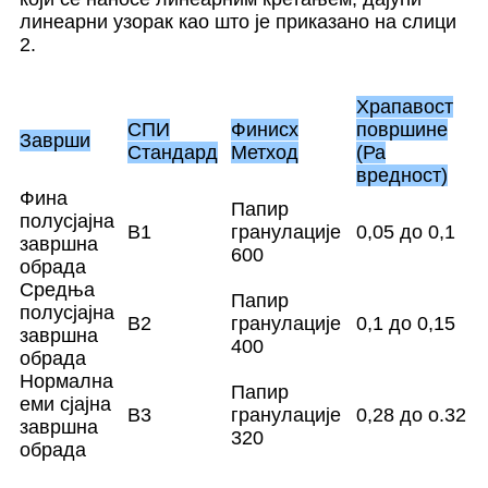
линеарни узорак као што је приказано на слици
2.
Храпавост
СПИ
Финисх
површине
Заврши
Стандард
Метход
(Ра
вредност)
Фина
Папир
полусјајна
B1
гранулације
0,05 до 0,1
завршна
600
обрада
Средња
Папир
полусјајна
B2
гранулације
0,1 до 0,15
завршна
400
обрада
Нормална
Папир
еми сјајна
B3
гранулације
0,28 до о.32
завршна
320
обрада