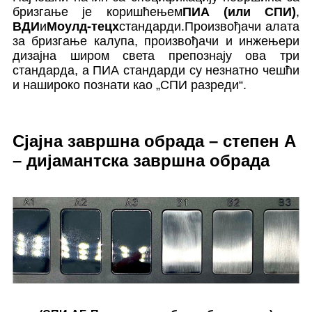
бризгање је коришћењем
ПИА (или СПИ)
,
ВДИ
и
Моулд-тецх
стандарди.Произвођачи алата
за бризгање калупа, произвођачи и инжењери
дизајна широм света препознају ова три
стандарда, а ПИА стандарди су незнатно чешћи
и нашироко познати као „СПИ разреди“.
Сјајна завршна обрада – степен А
– дијамантска завршна обрада