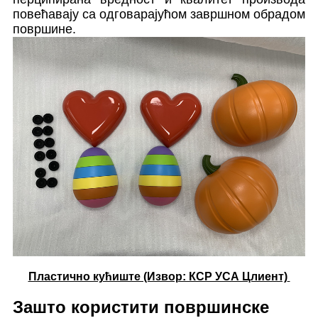
повећавају са одговарајућом завршном обрадом
површине.
Пластично кућиште (Извор: КСР УСА Цлиент)
Зашто користити површинске