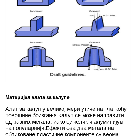
Материјал алата за калупе
Алат за калуп у великој мери утиче на глаткоћу
површине бризгања.Калуп се може направити
од разних метала, иако су челик и алуминијум
најпопуларнији.Ефекти ова два метала на
обликоване пластичне компоненте су веома