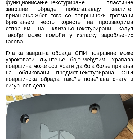
функционисање.Текстуриране пластичне
завршне обраде побољшавају квалитет
приањања.Због тога се површински третмани
бризгањем често користе на производима
отпорним на клизање.Текстурирани калуп
такође може помоћи у изласку заробљених
гасова.
Глатка завршна обрада СПИ површине може
узроковати љуштење боје.Међутим, храпава
површина може осигурати да боја боље пријања
на обликовани предмет.Текстурирана СПИ
површинска обрада такође повећава снагу и
сигурност дела.