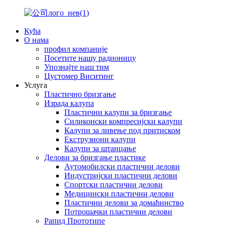
Кућа
О нама
профил компаније
Посетите нашу радионицу
Упознајте наш тим
Цустомер Виситинг
Услуга
Пластично бризгање
Израда калупа
Пластични калупи за бризгање
Силиконски компресијски калупи
Калупи за ливење под притиском
Екструзиони калупи
Калупи за штанцање
Делови за бризгање пластике
Аутомобилски пластични делови
Индустријски пластични делови
Спортски пластични делови
Медицински пластични делови
Пластични делови за домаћинство
Потрошачки пластични делови
Рапид Прототипе