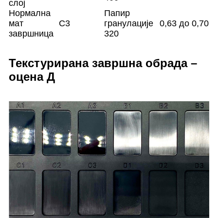
слој
Нормална
Папир
мат
C3
гранулације
0,63 до 0,70
завршница
320
Текстурирана завршна обрада –
оцена Д