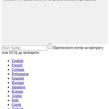
Притисните ентер за претрагу
или ЕСЦ да затворите
English
French
German
Portuguese
Spanish
Russian
Japanese
Korean
Arabic
Irish
Greek
Turkish