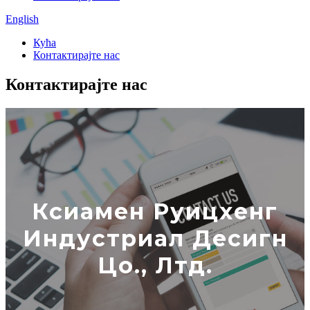
English
Кућа
Контактирајте нас
Контактирајте нас
Ксиамен Руицхенг
Индустриал Десигн
Цо., Лтд.