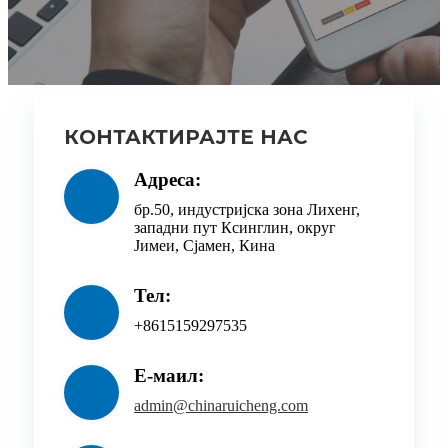
КОНТАКТИРАЈТЕ НАС
Адреса:
бр.50, индустријска зона Лихенг,
западни пут Ксинглин, округ
Јимеи, Сјамен, Кина
Тел:
+8615159297535
Е-маил:
admin@chinaruicheng.com