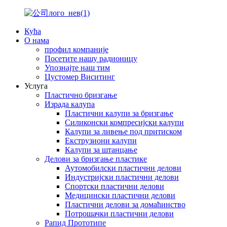
Кућа
О нама
профил компаније
Посетите нашу радионицу
Упознајте наш тим
Цустомер Виситинг
Услуга
Пластично бризгање
Израда калупа
Пластични калупи за бризгање
Силиконски компресијски калупи
Калупи за ливење под притиском
Екструзиони калупи
Калупи за штанцање
Делови за бризгање пластике
Аутомобилски пластични делови
Индустријски пластични делови
Спортски пластични делови
Медицински пластични делови
Пластични делови за домаћинство
Потрошачки пластични делови
Рапид Прототипе