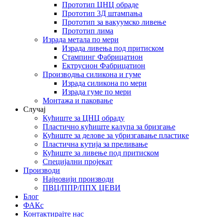
Прототип ЦНЦ обраде
Прототип 3Д штампања
Прототип за вакуумско ливење
Прототип лима
Израда метала по мери
Израда ливења под притиском
Стампинг Фабрицатион
Ектрусион Фабрицатион
Производња силикона и гуме
Израда силикона по мери
Израда гуме по мери
Монтажа и паковање
Случај
Кућиште за ЦНЦ обраду
Пластично кућиште калупа за бризгање
Кућиште за делове за убризгавање пластике
Пластична кутија за преливање
Кућиште за ливење под притиском
Специјални пројекат
Производи
Најновији производи
ПВЦ/ППР/ППХ ЦЕВИ
Блог
ФАКс
Контактирајте нас