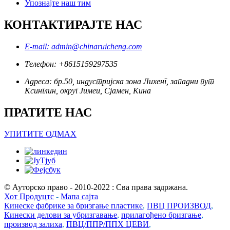
Упознајте наш тим
КОНТАКТИРАЈТЕ НАС
E-mail: admin@chinaruicheng.com
Телефон: +8615159297535
Адреса: бр.50, индустријска зона Лихенг, западни пут
Ксинглин, округ Јимеи, Сјамен, Кина
ПРАТИТЕ НАС
УПИТИТЕ ОДМАХ
© Ауторско право - 2010-2022 : Сва права задржана.
Хот Продуцтс
-
Мапа сајта
Кинеске фабрике за бризгање пластике
,
ПВЦ ПРОИЗВОД
,
Кинески делови за убризгавање
,
прилагођено бризгање
,
производ залиха
,
ПВЦ/ППР/ППХ ЦЕВИ
,