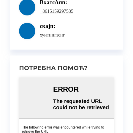
ВхатсАпп:
+8615159297535
скајп:
хуитингзенг
ПОТРЕБНА ПОМОЋ?