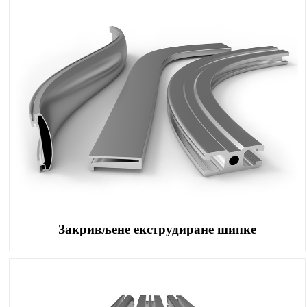
Закривљене екструдиране шипке