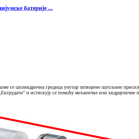
умске батерије ...
 коме се цилиндрична гредица унутар затворене шупљине присиљ
„Ектрудати“ и истискују се помоћу механичке или хидрауличне п