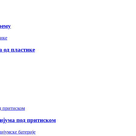
рему
 од пластике
ијума под притиском