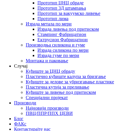
Прототип ЦНЦ обраде
Прототип 3Д штампања
Прототип за вакуумско ливење
Прототип лима
Израда метала по мери
Израда ливења под притиском
Стампинг Фабрицатион
Ектрусион Фабрицатион
Производња силикона и гуме
Израда силикона по мери
Израда гуме по мери
Монтажа и паковање
Случај
Кућиште за ЦНЦ обраду
Пластично кућиште калупа за бризгање
Кућиште за делове за убризгавање пластике
Пластична кутија за преливање
Кућиште за ливење под притиском
Специјални пројекат
Производи
Најновији производи
ПВЦ/ППР/ППХ ЦЕВИ
Блог
ФАКс
Контактирајте нас