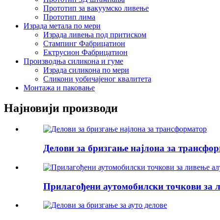
Прототип за вакуумско ливење
Прототип лима
Израда метала по мери
Израда ливења под притиском
Стампинг Фабрицатион
Ектрусион Фабрицатион
Производња силикона и гуме
Израда силикона по мери
Сликони уобичајеног квалитета
Монтажа и паковање
Најновији производи
Делови за бризгање најлона за трансфо
Прилагођени аутомобилски точкови за 