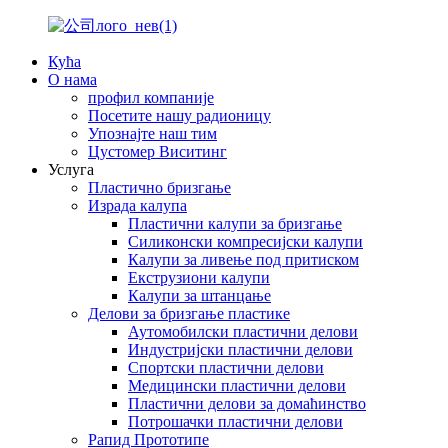
Кућа
О нама
профил компаније
Посетите нашу радионицу
Упознајте наш тим
Цустомер Виситинг
Услуга
Пластично бризгање
Израда калупа
Пластични калупи за бризгање
Силиконски компресијски калупи
Калупи за ливење под притиском
Екструзиони калупи
Калупи за штанцање
Делови за бризгање пластике
Аутомобилски пластични делови
Индустријски пластични делови
Спортски пластични делови
Медицински пластични делови
Пластични делови за домаћинство
Потрошачки пластични делови
Рапид Прототипе