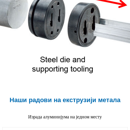
Наши радови на екструзији метала
Израда алуминијума на једном месту