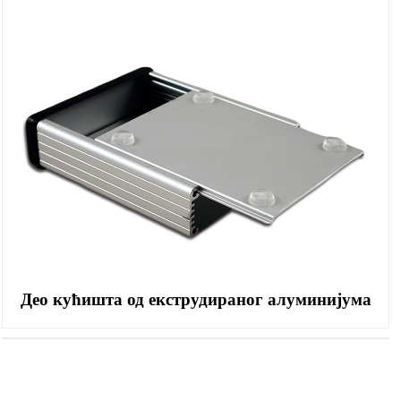
Део кућишта од екструдираног алуминијума