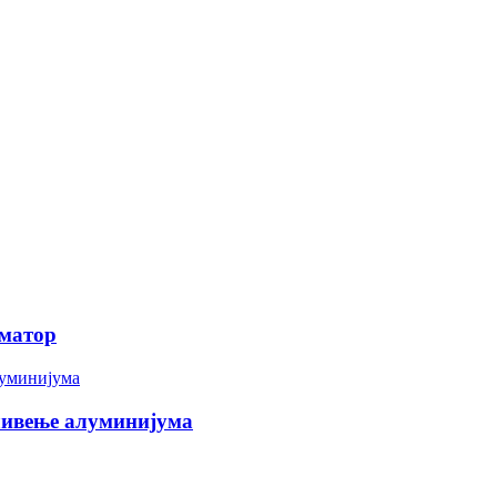
рматор
ливење алуминијума