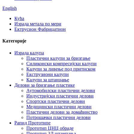
English
Кућа
Израда метала по мери
Ектрусион Фабрицатион
Категорије
Израда калупа
Пластични калупи за бризгање
Силиконски компресијски калупи
Калупи за ливење под притиском
Екструзиони калупи
Калупи за штанцање
Делови за бризгање пластике
Аутомобилски пластични делови
Индустријски пластични делови
Спортски пластични делови
Медицински пластични делови
Пластични делови за домаћинство
Потрошачки пластични делови
Рапид Прототипе
Прототип ЦНЦ обраде
Прототип 3Д штампања