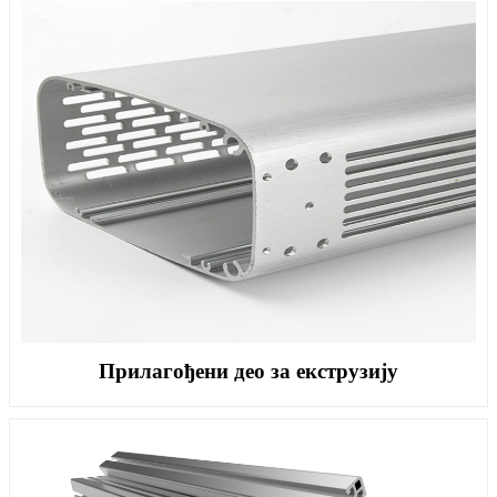
Прилагођени део за екструзију