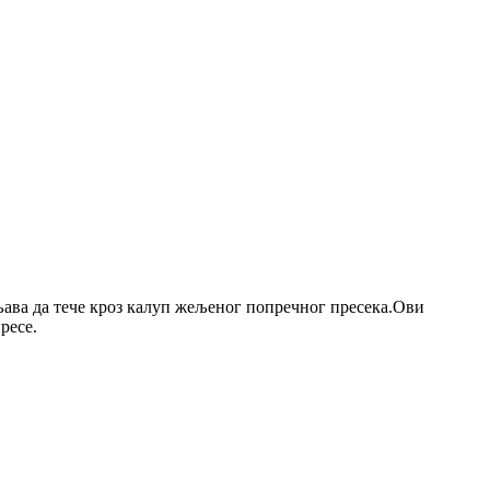
ава да тече кроз калуп жељеног попречног пресека.Ови
ресе.