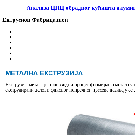
Анализа ЦНЦ обрадног кућишта алуминиј
Ектрусион Фабрицатион
МЕТАЛНА ЕКСТРУЗИЈА
Екструзија метала је производни процес формирања метала у
екструдирани делови фиксног попречног пресека називају се 