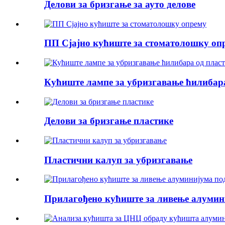
Делови за бризгање за ауто делове
ПП Сјајно кућиште за стоматолошку оп
Кућиште лампе за убризгавање ћилибара
Делови за бризгање пластике
Пластични калуп за убризгавање
Прилагођено кућиште за ливење алумин