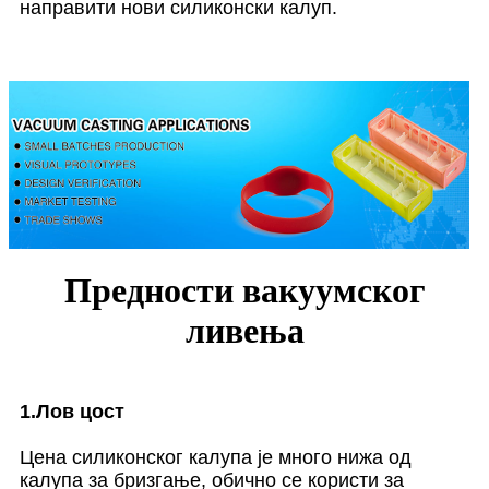
направити нови силиконски калуп.
Предности вакуумског
ливења
1.Лов цост
Цена силиконског калупа је много нижа од
калупа за бризгање, обично се користи за