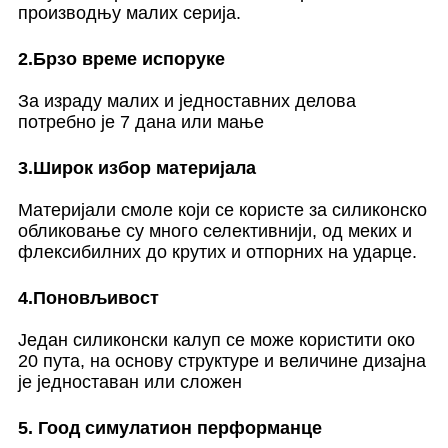
производњу малих серија.
2.Брзо време испоруке
За израду малих и једноставних делова
потребно је 7 дана или мање
3.Широк избор материјала
Материјали смоле који се користе за силиконско
обликовање су много селективнији, од меких и
флексибилних до крутих и отпорних на ударце.
4.Поновљивост
Један силиконски калуп се може користити око
20 пута, на основу структуре и величине дизајна
је једноставан или сложен
5. Гоод симулатион перформанце