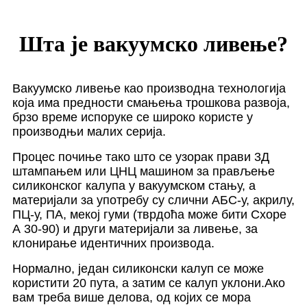
Шта је вакуумско ливење?
Вакуумско ливење као производна технологија
која има предности смањења трошкова развоја,
брзо време испоруке се широко користе у
производњи малих серија.
Процес почиње тако што се узорак прави 3Д
штампањем или ЦНЦ машином за прављење
силиконског калупа у вакуумском стању, а
материјали за употребу су слични АБС-у, акрилу,
ПЦ-у, ПА, мекој гуми (тврдоћа може бити Схоре
А 30-90) и други материјали за ливење, за
клонирање идентичних производа.
Нормално, један силиконски калуп се може
користити 20 пута, а затим се калуп уклони.Ако
вам треба више делова, од којих се мора