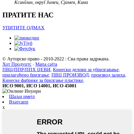
Ксинглин, округ Јимеи, Сјамен, Кина
ПРАТИТЕ НАС
УПИТИТЕ ОДМАХ
© Ауторско право - 2010-2022 : Сва права задржана.
Хот Продуцтс
-
Мапа сајта
ПВЦ/ППР/ППХ ЦЕВИ
,
Кинески делови за убризгавање
,
прилагођено бризгање
,
ПВЦ ПРОИЗВОД
,
производ залиха
,
Кинеске фабрике за бризгање пластике
,
ИСО 9001, ИСО 14001, ИСО 45001
Шаљи имејл
Вхатсапп
x