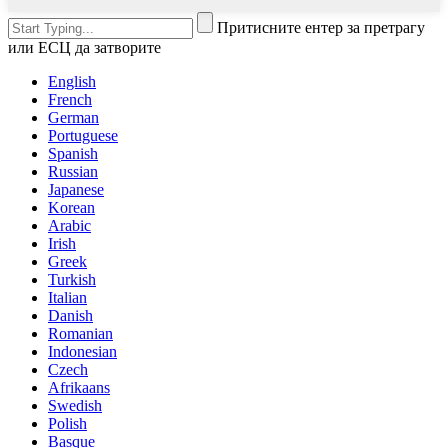
Притисните ентер за претрагу
или ЕСЦ да затворите
English
French
German
Portuguese
Spanish
Russian
Japanese
Korean
Arabic
Irish
Greek
Turkish
Italian
Danish
Romanian
Indonesian
Czech
Afrikaans
Swedish
Polish
Basque