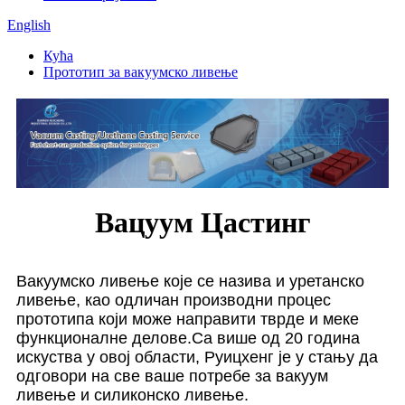
English
Кућа
Прототип за вакуумско ливење
Вацуум Цастинг
Вакуумско ливење које се назива и уретанско
ливење, као одличан производни процес
прототипа који може направити тврде и меке
функционалне делове.Са више од 20 година
искуства у овој области, Руицхенг је у стању да
одговори на све ваше потребе за вакуум
ливење и силиконско ливење.