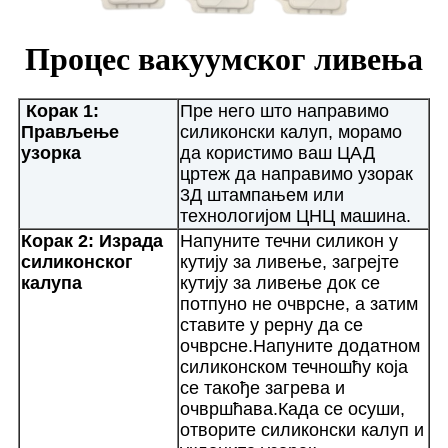
Процес вакуумског ливења
Корак 1:
Пре него што направимо
Прављење
силиконски калуп, морамо
узорка
да користимо ваш ЦАД
цртеж да направимо узорак
3Д штампањем или
технологијом ЦНЦ машина.
Корак 2: Израда
Напуните течни силикон у
силиконског
кутију за ливење, загрејте
калупа
кутију за ливење док се
потпуно не очврсне, а затим
ставите у рерну да се
очврсне.Напуните додатном
силиконском течношћу која
се такође загрева и
очвршћава.Када се осуши,
отворите силиконски калуп и