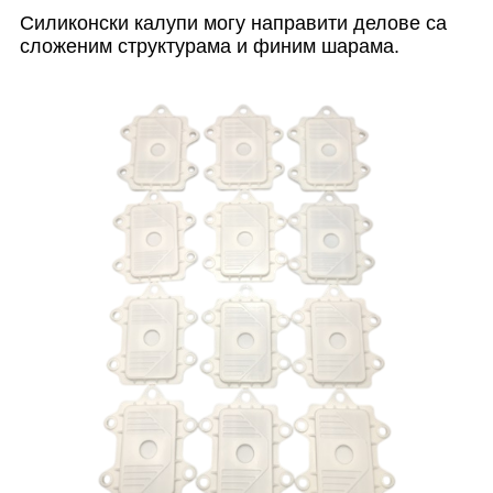
Силиконски калупи могу направити делове са
сложеним структурама и финим шарама.