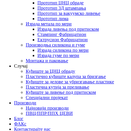
Прототип ЦНЦ обраде
Прототип 3Д штампања
Прототип за вакуумско ливење
Прототип лима
Израда метала по мери
Израда ливења под притиском
Стампинг Фабрицатион
Ектрусион Фабрицатион
Производња силикона и гуме
Израда силикона по мери
Израда гуме по мери
Монтажа и паковање
Случај
Кућиште за ЦНЦ обраду
Пластично кућиште калупа за бризгање
Кућиште за делове за убризгавање пластике
Пластична кутија за преливање
Кућиште за ливење под притиском
Специјални пројекат
Производи
Најновији производи
ПВЦ/ППР/ППХ ЦЕВИ
Блог
ФАКс
Контактирајте нас