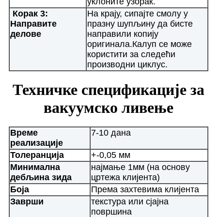
уклоните узорак.
Корак 3:
На крају, сипајте смолу у
Направите
празну шупљину да бисте
делове
направили копију
оригинала.Калуп се може
користити за следећи
производни циклус.
Техничке спецификације за
вакуумско ливење
Време
7-10 дана
реализације
Толеранција
+-0,05 мм
Минимална
најмање 1мм (на основу
дебљина зида
цртежа клијента)
Боја
Према захтевима клијента
Заврши
текстура или сјајна
површина