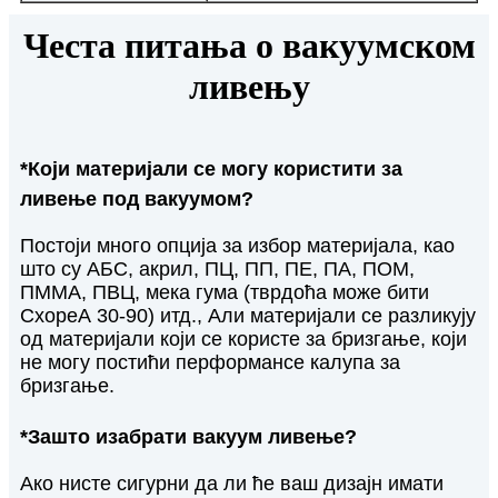
Честа питања о вакуумском
ливењу
*Који материјали се могу користити за
ливење под вакуумом?
Постоји много опција за избор материјала, као
што су АБС, акрил, ПЦ, ПП, ПЕ, ПА, ПОМ,
ПММА, ПВЦ, мека гума (тврдоћа може бити
СхореА 30-90) итд., Али материјали се разликују
од материјали који се користе за бризгање, који
не могу постићи перформансе калупа за
бризгање.
*Зашто изабрати вакуум ливење?
Ако нисте сигурни да ли ће ваш дизајн имати