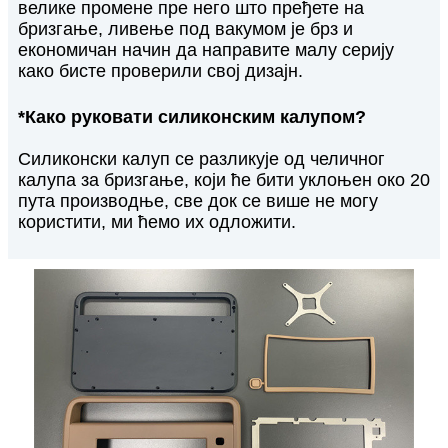
велике промене пре него што пређете на
бризгање, ливење под вакумом је брз и
економичан начин да направите малу серију
како бисте проверили свој дизајн.
*Како руковати силиконским калупом?
Силиконски калуп се разликује од челичног
калупа за бризгање, који ће бити уклоњен око 20
пута производње, све док се више не могу
користити, ми ћемо их одложити.