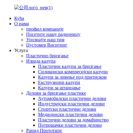
Кућа
О нама
профил компаније
Посетите нашу радионицу
Упознајте наш тим
Цустомер Виситинг
Услуга
Пластично бризгање
Израда калупа
Пластични калупи за бризгање
Силиконски компресијски калупи
Калупи за ливење под притиском
Екструзиони калупи
Калупи за штанцање
Делови за бризгање пластике
Аутомобилски пластични делови
Индустријски пластични делови
Спортски пластични делови
Медицински пластични делови
Пластични делови за домаћинство
Потрошачки пластични делови
Рапид Прототипе