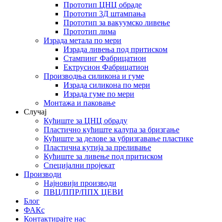
Прототип ЦНЦ обраде
Прототип 3Д штампања
Прототип за вакуумско ливење
Прототип лима
Израда метала по мери
Израда ливења под притиском
Стампинг Фабрицатион
Ектрусион Фабрицатион
Производња силикона и гуме
Израда силикона по мери
Израда гуме по мери
Монтажа и паковање
Случај
Кућиште за ЦНЦ обраду
Пластично кућиште калупа за бризгање
Кућиште за делове за убризгавање пластике
Пластична кутија за преливање
Кућиште за ливење под притиском
Специјални пројекат
Производи
Најновији производи
ПВЦ/ППР/ППХ ЦЕВИ
Блог
ФАКс
Контактирајте нас