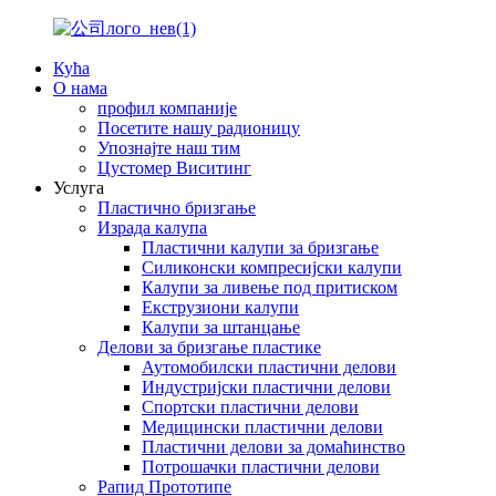
Кућа
О нама
профил компаније
Посетите нашу радионицу
Упознајте наш тим
Цустомер Виситинг
Услуга
Пластично бризгање
Израда калупа
Пластични калупи за бризгање
Силиконски компресијски калупи
Калупи за ливење под притиском
Екструзиони калупи
Калупи за штанцање
Делови за бризгање пластике
Аутомобилски пластични делови
Индустријски пластични делови
Спортски пластични делови
Медицински пластични делови
Пластични делови за домаћинство
Потрошачки пластични делови
Рапид Прототипе