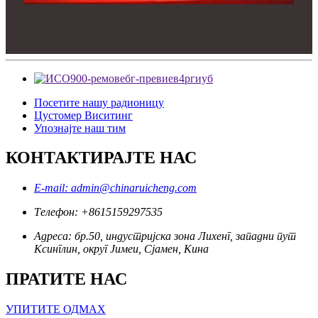
Посетите нашу радионицу
Цустомер Виситинг
Упознајте наш тим
КОНТАКТИРАЈТЕ НАС
E-mail: admin@chinaruicheng.com
Телефон: +8615159297535
Адреса: бр.50, индустријска зона Лихенг, западни пут
Ксинглин, округ Јимеи, Сјамен, Кина
ПРАТИТЕ НАС
УПИТИТЕ ОДМАХ