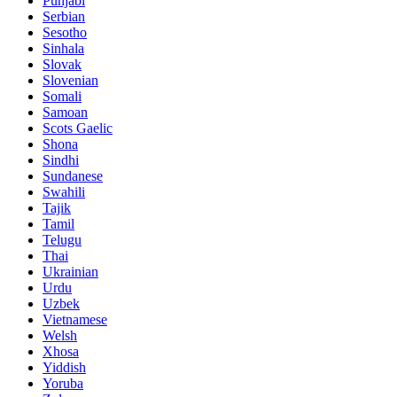
Punjabi
Serbian
Sesotho
Sinhala
Slovak
Slovenian
Somali
Samoan
Scots Gaelic
Shona
Sindhi
Sundanese
Swahili
Tajik
Tamil
Telugu
Thai
Ukrainian
Urdu
Uzbek
Vietnamese
Welsh
Xhosa
Yiddish
Yoruba