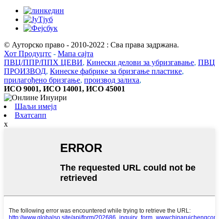
© Ауторско право - 2010-2022 : Сва права задржана.
Хот Продуцтс
-
Мапа сајта
ПВЦ/ППР/ППХ ЦЕВИ
,
Кинески делови за убризгавање
,
ПВЦ
ПРОИЗВОД
,
Кинеске фабрике за бризгање пластике
,
прилагођено бризгање
,
производ залиха
,
ИСО 9001, ИСО 14001, ИСО 45001
Шаљи имејл
Вхатсапп
x