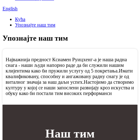
English
Кућа
Упознајте наш тим
Упознајте наш тим
Најважнија предност Ксиамен Руицхенг-а је наша радна
снага - наши људи напорно раде да би служили нашим
клијентима како би пружили услугу од 5 покретања.Имати
квалификовану, способну и ангажовану радну снагу је од
виталног значаја за наш даљи успех.Настојимо да створимо
културу у којој се наши запослени развијају кроз искуства и
обуку како би постали тим високих перформанси
Наш тим