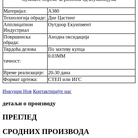
Материјал:
А380
Технологија обраде:
Дие Цастинг
Апплицатион
Оутдоор Екуипмент
Индустриал
Површинска
Анодна оксидација
обрада:
Тврдоћа делова
По захтеву купца
0.03ММ
тачност:
Време реализације:
20-30 дана
Формат цртежа:
СТЕП или ИГС
Инкуири Нов
Контактирајте нас
детаљи о производу
ПРЕГЛЕД
СРОДНИХ ПРОИЗВОДА