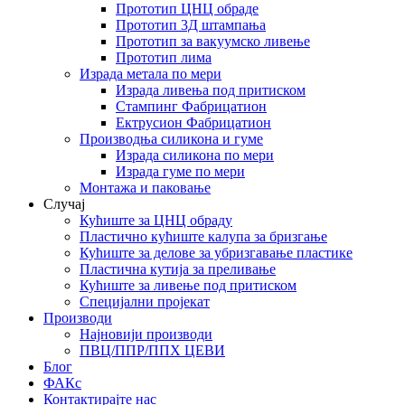
Прототип ЦНЦ обраде
Прототип 3Д штампања
Прототип за вакуумско ливење
Прототип лима
Израда метала по мери
Израда ливења под притиском
Стампинг Фабрицатион
Ектрусион Фабрицатион
Производња силикона и гуме
Израда силикона по мери
Израда гуме по мери
Монтажа и паковање
Случај
Кућиште за ЦНЦ обраду
Пластично кућиште калупа за бризгање
Кућиште за делове за убризгавање пластике
Пластична кутија за преливање
Кућиште за ливење под притиском
Специјални пројекат
Производи
Најновији производи
ПВЦ/ППР/ППХ ЦЕВИ
Блог
ФАКс
Контактирајте нас