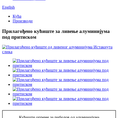
English
Кућа
Производи
Прилагођено кућиште за ливење алуминијума
под притиском
Кућиште опреме за риболов од алуминијума