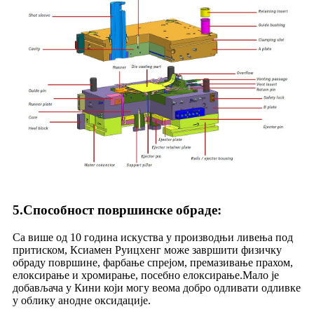
5
.
Способност површинске обраде
:
Са више од 10 година искуства у производњи ливења под
притиском, Ксиамен Руицхенг може завршити физичку
обраду површине, фарбање спрејом, премазивање прахом,
елоксирање и хромирање, посебно елоксирање.Мало је
добављача у Кини који могу веома добро одливати одливке
у облику анодне оксидације.