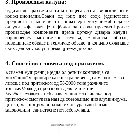
3. Производња калупа:
нудимо два различита типа процеса алата: вишеклизни и
конвенционални.Сваки од њих има своје јединствене
предности и наши вешти инжењери могу помоћи да се
одлучи који алат је најбољи за сваки пројекат.Процес
производње компоненти према цртежу дизајна калупа,
коришћењем механичког сечења, машинске обраде,
површинске обраде и термичке обраде, и коначно склапање
свих делова у калуп према цртежу дизајна.
4. Способност ливења под притиском:
Ксиамен Руицхенг је једна од ретких компанија са
могућношћу проширења спектра ливења, са машинама за
ливење под притиском од 58-3000 тона различите
тонаже.Може да производи делове тежине
5г-35кг.Независна пећ сваке машине за ливење под
притиском омогућава нам да обезбедимо низ алуминијума,
цинка, магнезијума и њихових легура како бисмо
задовољили јединствене потребе купаца.