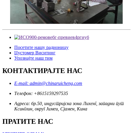
Посетите нашу радионицу
Цустомер Виситинг
Упознајте наш тим
КОНТАКТИРАЈТЕ НАС
E-mail: admin@chinaruicheng.com
Телефон: +8615159297535
Адреса: бр.50, индустријска зона Лихенг, западни пут
Ксинглин, округ Јимеи, Сјамен, Кина
ПРАТИТЕ НАС