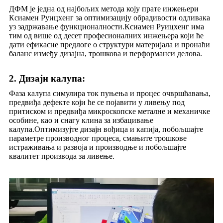
ДФМ је једна од најбољих метода коју прате инжењери
Ксиамен Руицхенг за оптимизацију обрадивости одливака
уз задржавање функционалности.Ксиамен Руицхенг има
тим од више од десет професионалних инжењера који ће
дати ефикасне предлоге о структури материјала и пронаћи
баланс између дизајна, трошкова и перформанси делова.
2. Дизајн калупа:
Фаза калупа симулира ток пуњења и процес очвршћавања,
предвиђа дефекте који ће се појавити у ливењу под
притиском и предвиђа микроскопске металне и механичке
особине, као и снагу клина за избацивање
калупа.Оптимизујте дизајн вођица и капија, побољшајте
параметре производног процеса, смањите трошкове
истраживања и развоја и производње и побољшајте
квалитет производа за ливење.