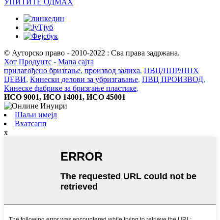
УПИТИТЕ ОДМАХ
© Ауторско право - 2010-2022 : Сва права задржана.
Хот Продуцтс
-
Мапа сајта
прилагођено бризгање
,
производ залиха
,
ПВЦ/ППР/ППХ
ЦЕВИ
,
Кинески делови за убризгавање
,
ПВЦ ПРОИЗВОД
,
Кинеске фабрике за бризгање пластике
,
ИСО 9001, ИСО 14001, ИСО 45001
Шаљи имејл
Вхатсапп
x