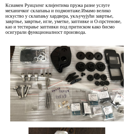
Ксиамен Руицхенг клијентима пружа разне услуге
механичког склапања и подмонтаже.Имамо велико
искуство у склапању хардвера, укључујући завртње,
завртње, завртње, игле, уметке, заптивке и О-прстенове,
као и тестирање заптивки под притиском како бисмо
осигурали функционалност производа.