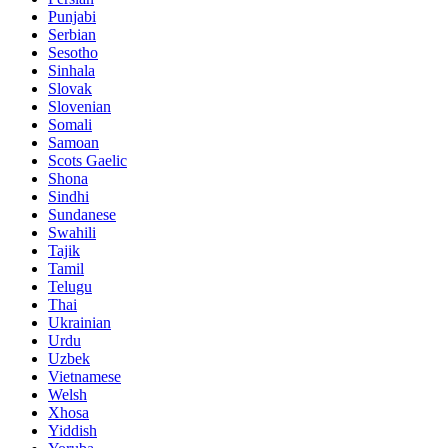
Punjabi
Serbian
Sesotho
Sinhala
Slovak
Slovenian
Somali
Samoan
Scots Gaelic
Shona
Sindhi
Sundanese
Swahili
Tajik
Tamil
Telugu
Thai
Ukrainian
Urdu
Uzbek
Vietnamese
Welsh
Xhosa
Yiddish