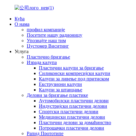
Кућа
О нама
профил компаније
Посетите нашу радионицу
Упознајте наш тим
Цустомер Виситинг
Услуга
Пластично бризгање
Израда калупа
Пластични калупи за бризгање
Силиконски компресијски калупи
Калупи за ливење под притиском
Екструзиони калупи
Калупи за штанцање
Делови за бризгање пластике
Аутомобилски пластични делови
Индустријски пластични делови
Спортски пластични делови
Медицински пластични делови
Пластични делови за домаћинство
Потрошачки пластични делови
Рапид Прототипе