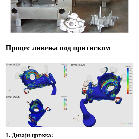
Процес ливења под притиском
1. Дизајн цртежа: