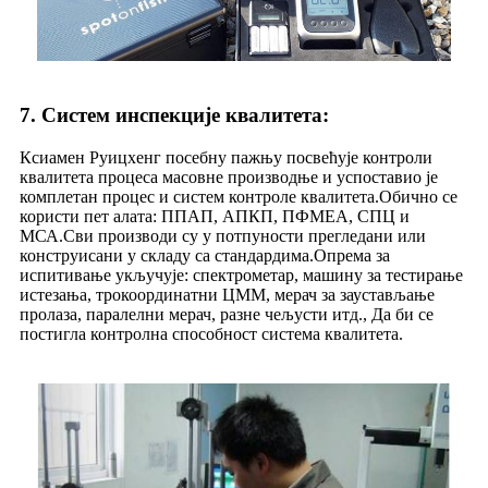
7. Систем инспекције квалитета
:
Ксиамен Руицхенг посебну пажњу посвећује контроли
квалитета процеса масовне производње и успоставио је
комплетан процес и систем контроле квалитета.Обично се
користи пет алата: ППАП, АПКП, ПФМЕА, СПЦ и
МСА.Сви производи су у потпуности прегледани или
конструисани у складу са стандардима.Опрема за
испитивање укључује: спектрометар, машину за тестирање
истезања, трокоординатни ЦММ, мерач за заустављање
пролаза, паралелни мерач, разне чељусти итд., Да би се
постигла контролна способност система квалитета.