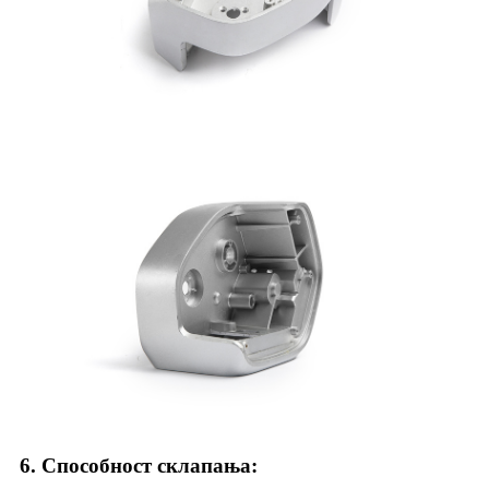
6. Способност склапања
: