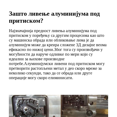
Зашто ливење алуминијума под
притиском?
Најзначајнија предност ливења алуминијума под
притиском у поређењу са другим процесима као што
су машинска обрада или обликовање лима је да
алуминијум може да креира сложене 3Д дизајне веома
ефикасно по нижој цени.Због тога су произвођачи у
могућности да наруче одливке по мери који су
идеални за њихове производне
потребе.Алуминијумски ливени под притиском могу
претворити растопљени метал у део скоро мреже за
неколико секунди, тако да се обрада или друге
операције могу скоро елиминисати.